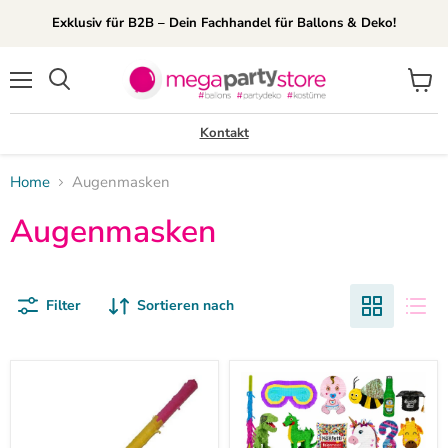
Exklusiv für B2B – Dein Fachhandel für Ballons & Deko!
Menü
Waren
Suchen
anzei
Kontakt
Home
Augenmasken
Augenmasken
Filter
Sortieren nach
Pinata
Pinata-
Stab
Set
mit
|
Augenmaske
4-
tlg.