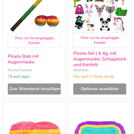
mit
Augenmaske,
Schlagstock
und
Konfetti
Preis nur für eingeloggte
Preis nur für eingeloggte
Kunden
Kunden
Pinata-Set | 4-tlg. mit
Pinata Stab mit
Augenmaske, Schlagstock
Augenmaske
und Konfetti
Funny Fashion
feiermeier
74 auf Lager
Nur noch 1 Stück übrig!
Zum Warenkorb hinzufügen
Optionen auswählen
Pinata
Augenmaske
Augenmaske
Pinata
|
Maske
Bunt
gestreift