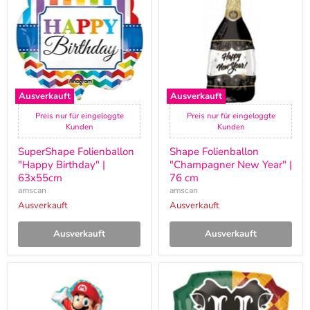
"Happy
"Champagner
Birthday"
New
|
Year"
63x55cm
|
76
cm
Ausverkauft
Ausverkauft
Preis nur für eingeloggte
Preis nur für eingeloggte
Kunden
Kunden
SuperShape Folienballon
Shape Folienballon
"Happy Birthday" |
"Champagner New Year" |
63x55cm
76 cm
amscan
amscan
Ausverkauft
Ausverkauft
Ausverkauft
Ausverkauft
Shape
Shape
Folienballon
Folienballon
Super
Harry
Mario
Potter