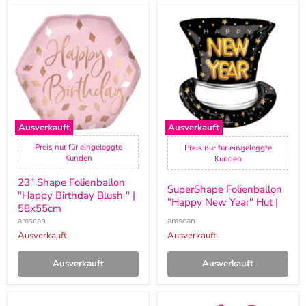
23"
SuperShape
Shape
Folienballon
Folienballon
"Happy
"Happy
New
Birthday
Year"
Blush
Hut
"
|
|
58x55cm
Ausverkauft
Ausverkauft
Preis nur für eingeloggte
Preis nur für eingeloggte
Kunden
Kunden
23" Shape Folienballon
SuperShape Folienballon
"Happy Birthday Blush " |
"Happy New Year" Hut |
58x55cm
amscan
amscan
Ausverkauft
Ausverkauft
Ausverkauft
Ausverkauft
Folienballon
Shape