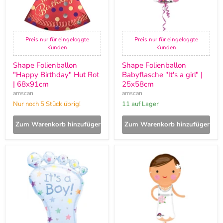
Preis nur für eingeloggte
Preis nur für eingeloggte
Kunden
Kunden
Shape Folienballon
Shape Folienballon
"Happy Birthday" Hut Rot
Babyflasche "It's a girl" |
| 68x91cm
25x58cm
amscan
amscan
Nur noch 5 Stück übrig!
11 auf Lager
Zum Warenkorb hinzufügen
Zum Warenkorb hinzufügen
SuperShape
SuperShape
Folienballon
Folienballon
"It's
"Braut"
a
|
Boy
48x101cm
-
Fuß"
|
58x82cm