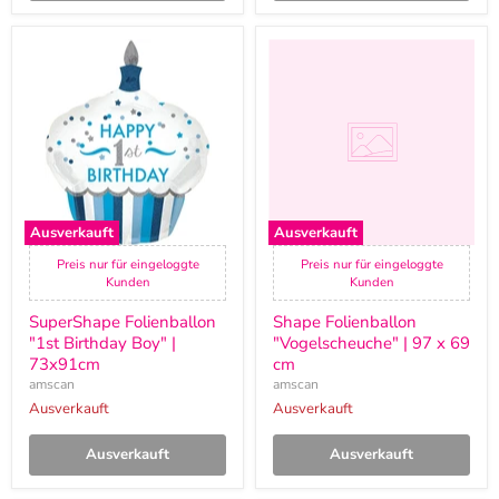
SuperShape
Shape
Folienballon
Folienballon
"1st
"Vogelscheuche"
Birthday
|
Boy"
97
|
x
73x91cm
69
cm
Ausverkauft
Ausverkauft
Preis nur für eingeloggte
Preis nur für eingeloggte
Kunden
Kunden
SuperShape Folienballon
Shape Folienballon
"1st Birthday Boy" |
"Vogelscheuche" | 97 x 69
73x91cm
cm
amscan
amscan
Ausverkauft
Ausverkauft
Ausverkauft
Ausverkauft