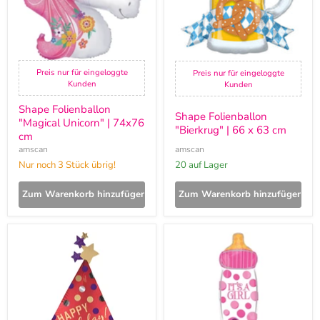
cm
63
cm
Preis nur für eingeloggte
Preis nur für eingeloggte
Kunden
Kunden
Shape Folienballon
Shape Folienballon
"Magical Unicorn" | 74x76
"Bierkrug" | 66 x 63 cm
cm
amscan
amscan
Nur noch 3 Stück übrig!
20 auf Lager
Zum Warenkorb hinzufügen
Zum Warenkorb hinzufügen
Shape
Shape
Folienballon
Folienballon
"Happy
Babyflasche
Birthday"
"It's
Hut
a
Rot
girl"
|
|
68x91cm
25x58cm