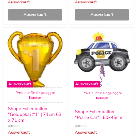
Ausverkauft
Ausverkauft
Ausverkauft
Ausverkauft
Shape
Shape
Folienballon
Folienballon
"Goldpokal
"Police
#1"
Car"
|
|
71cm
60x45cm
63
x
71
cm
Ausverkauft
Ausverkauft
Preis nur für eingeloggte
Preis nur für eingeloggte
Kunden
Kunden
Shape Folienballon
Shape Folienballon
"Goldpokal #1" | 71cm 63
"Police Car" | 60x45cm
x 71 cm
amscan
amscan
Ausverkauft
Ausverkauft