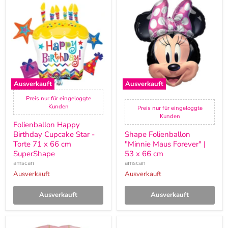
Happy
Folienballon
Birthday
"Minnie
Cupcake
Maus
Star
Forever"
-
|
Torte
53
71
x
x
66
66
cm
cm
Ausverkauft
Ausverkauft
SuperShape
Preis nur für eingeloggte
Kunden
Preis nur für eingeloggte
Kunden
Folienballon Happy
Birthday Cupcake Star -
Shape Folienballon
Torte 71 x 66 cm
"Minnie Maus Forever" |
SuperShape
53 x 66 cm
amscan
amscan
Ausverkauft
Ausverkauft
Ausverkauft
Ausverkauft
Shape
SuperShape