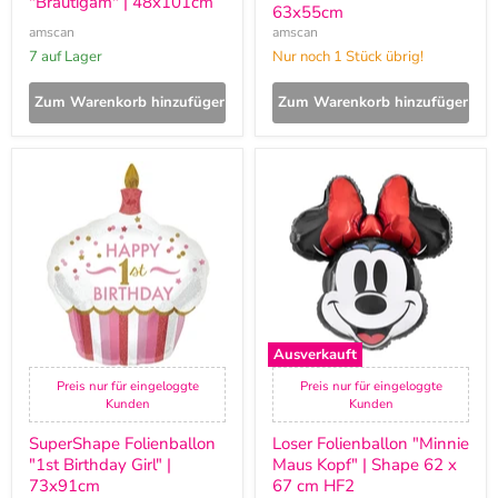
"Bräutigam" | 48x101cm
63x55cm
amscan
amscan
7 auf Lager
Nur noch 1 Stück übrig!
Zum Warenkorb hinzufügen
Zum Warenkorb hinzufügen
SuperShape
Loser
Folienballon
Folienballon
"1st
"Minnie
Birthday
Maus
Girl"
Kopf"
|
|
73x91cm
Shape
62
x
67
cm
Ausverkauft
HF2
Preis nur für eingeloggte
Preis nur für eingeloggte
Kunden
Kunden
SuperShape Folienballon
Loser Folienballon "Minnie
"1st Birthday Girl" |
Maus Kopf" | Shape 62 x
73x91cm
67 cm HF2