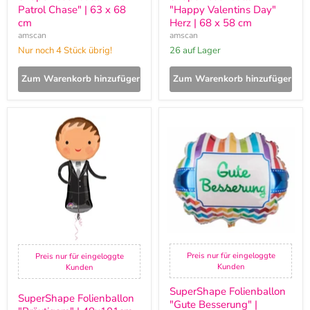
Patrol Chase" | 63 x 68
"Happy Valentins Day"
cm
Herz | 68 x 58 cm
amscan
amscan
Nur noch 4 Stück übrig!
26 auf Lager
Zum Warenkorb hinzufügen
Zum Warenkorb hinzufügen
SuperShape
SuperShape
Folienballon
Folienballon
"Bräutigam"
"Gute
|
Besserung"
48x101cm
|
63x55cm
Preis nur für eingeloggte
Preis nur für eingeloggte
Kunden
Kunden
SuperShape Folienballon
SuperShape Folienballon
"Gute Besserung" |