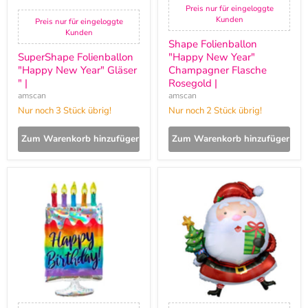
Preis nur für eingeloggte
Kunden
Preis nur für eingeloggte
Kunden
Shape Folienballon
SuperShape Folienballon
"Happy New Year"
"Happy New Year" Gläser
Champagner Flasche
" |
Rosegold |
amscan
amscan
Nur noch 3 Stück übrig!
Nur noch 2 Stück übrig!
Zum Warenkorb hinzufügen
Zum Warenkorb hinzufügen
Shape
SuperShape
Folienballon
Folienballon
"Happy
"Weihnachtsmann
Birthday"
Baum"
Torte
|
irisierend
"
|
38
x
76
cm