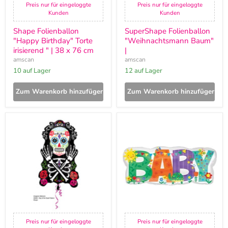
Preis nur für eingeloggte
Preis nur für eingeloggte
Kunden
Kunden
Shape Folienballon
SuperShape Folienballon
"Happy Birthday" Torte
"Weihnachtsmann Baum"
irisierend " | 38 x 76 cm
|
amscan
amscan
10 auf Lager
12 auf Lager
Zum Warenkorb hinzufügen
Zum Warenkorb hinzufügen
Shape
SuperShape
Folienballon
Folienballon
"Day
"Welcome
of
Baby"
the
|
Dead"
83x35cm
Halloween
|
88
cm
Preis nur für eingeloggte
Preis nur für eingeloggte