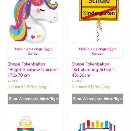
"Bright
"Schulanfang
Rainbow
Schild"
Unicorn"
|
|
43x30cm
70x78
cm
Preis nur für eingeloggte
Preis nur für eingeloggte
Kunden
Kunden
Shape Folienballon
Shape Folienballon
"Bright Rainbow Unicorn"
"Schulanfang Schild" |
| 70x78 cm
43x30cm
amscan
amscan
Nur noch 1 Stück übrig!
Nur noch 2 Stück übrig!
Zum Warenkorb hinzufügen
Zum Warenkorb hinzufügen
SuperShape
Shape
Folienballon
Folienballon
"Schultüte"
"Herzlichen
|
Glückwunsch