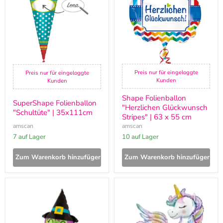
35x111cm
Stripes"
|
63
x
55
cm
Preis nur für eingeloggte
Preis nur für eingeloggte
Kunden
Kunden
Shape Folienballon
SuperShape Folienballon
"Herzlichen Glückwunsch
"Schultüte" | 35x111cm
Stripes" | 63 x 55 cm
amscan
amscan
7 auf Lager
10 auf Lager
Zum Warenkorb hinzufügen
Zum Warenkorb hinzufügen
SuperShape
Shape
Folienballon
Folienballon
"Hexe"
"Einhorn"
|
|
Halloween
55x63