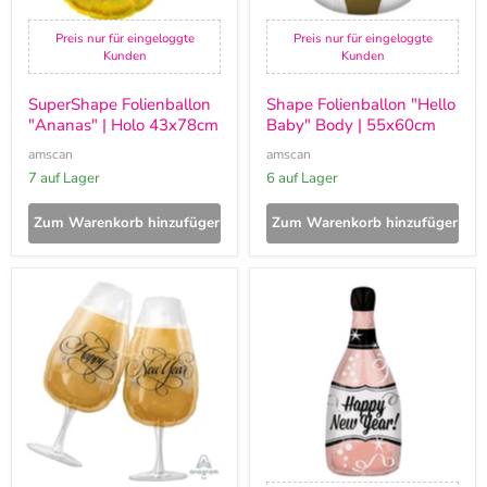
Preis nur für eingeloggte
Preis nur für eingeloggte
Kunden
Kunden
SuperShape Folienballon
Shape Folienballon "Hello
"Ananas" | Holo 43x78cm
Baby" Body | 55x60cm
amscan
amscan
7 auf Lager
6 auf Lager
Zum Warenkorb hinzufügen
Zum Warenkorb hinzufügen
SuperShape
Shape
Folienballon
Folienballon
"Happy
"Happy
New
New
Year"
Year"
Gläser
Champagner
"
Flasche
|
Rosegold
|