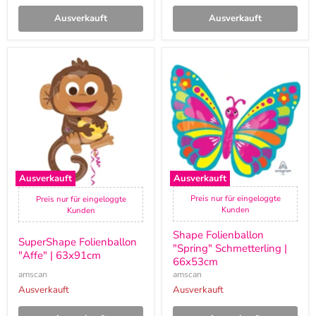
Ausverkauft
Ausverkauft
SuperShape
Shape
Folienballon
Folienballon
"Affe"
"Spring"
|
Schmetterling
63x91cm
|
66x53cm
Ausverkauft
Ausverkauft
Preis nur für eingeloggte
Preis nur für eingeloggte
Kunden
Kunden
Shape Folienballon
SuperShape Folienballon
"Spring" Schmetterling |
"Affe" | 63x91cm
66x53cm
amscan
amscan
Ausverkauft
Ausverkauft