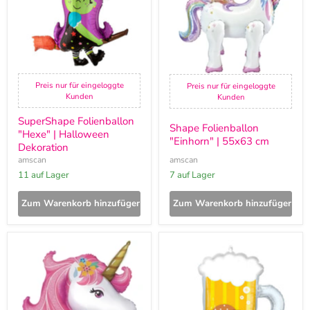
Dekoration
cm
Preis nur für eingeloggte
Preis nur für eingeloggte
Kunden
Kunden
SuperShape Folienballon
Shape Folienballon
"Hexe" | Halloween
"Einhorn" | 55x63 cm
Dekoration
amscan
amscan
11 auf Lager
7 auf Lager
Zum Warenkorb hinzufügen
Zum Warenkorb hinzufügen
Shape
Shape
Folienballon
Folienballon
"Magical
"Bierkrug"
Unicorn"
|
|
66
74x76
x