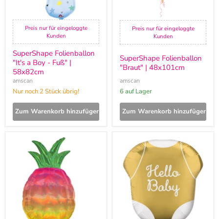
Preis nur für eingeloggte
Preis nur für eingeloggte
Kunden
Kunden
SuperShape Folienballon
SuperShape Folienballon
"It's a Boy - Fuß" |
"Braut" | 48x101cm
58x82cm
amscan
amscan
Nur noch 2 Stück übrig!
6 auf Lager
Zum Warenkorb hinzufügen
Zum Warenkorb hinzufügen
SuperShape
Shape
Folienballon
Folienballon
"Ananas"
"Hello
|
Baby"
Holo
Body
43x78cm
|
55x60cm