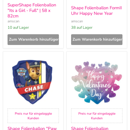
SuperShape Folienballon
Shape Folienballon FormII
"Its a Girl - Fuß" | 58 x
Uhr Happy New Year
82cm
amscan
amscan
10 auf Lager
38 auf Lager
Zum Warenkorb hinzufügen
Zum Warenkorb hinzufügen
Shape
Shape
Folienballon
Folienballon
"Paw
"Happy
Patrol
Valentins
Chase"
Day"
|
Herz
63
|
x
68
68
x
cm
58
cm
Preis nur für eingeloggte
Preis nur für eingeloggte
Kunden
Kunden
Shape Folienballon "Paw
Shape Folienballon