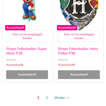
P38
P38
Ausverkauft
Ausverkauft
Preis nur für eingeloggte
Preis nur für eingeloggte
Kunden
Kunden
Shape Folienballon Super
Shape Folienballon Harry
Mario P38
Potter P38
amscan
amscan
Ausverkauft
Ausverkauft
Ausverkauft
Ausverkauft
1
2
Weiter