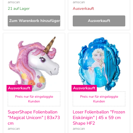
amscan
amscan
21 auf Lager
Ausverkauft
Zum Warenkorb hinzufügen
Ausverkauft
SuperShape
Loser
Folienballon
Folienballon
"Magical
"Frozen
Unicorn"
Eiskönigin"
|
|
83x73
45
cm
x
59
cm
Shape
HF2
Ausverkauft
Ausverkauft
Preis nur für eingeloggte
Preis nur für eingeloggte
Kunden
Kunden
SuperShape Folienballon
Loser Folienballon "Frozen
"Magical Unicorn" | 83x73
Eiskönigin" | 45 x 59 cm
cm
Shape HF2
amscan
amscan