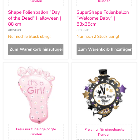
Kunden
Kunden
Shape Folienballon "Day
SuperShape Folienballon
of the Dead" Halloween |
"Welcome Baby" |
88 cm
83x35cm
amscan
amscan
Nur noch 5 Stück übrig!
Nur noch 2 Stück übrig!
Zum Warenkorb hinzufügen
Zum Warenkorb hinzufügen
SuperShape
Shape
Folienballon
Folienballon
"Its
FormII
a
Uhr
Girl
Happy
-
New
Fuß"
Year
|
58
x
82cm
Preis nur für eingeloggte
Preis nur für eingeloggte
Kunden
Kunden