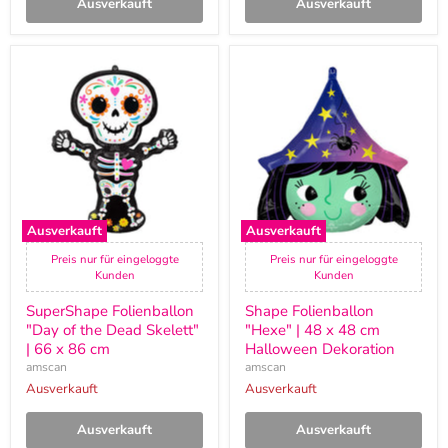
Ausverkauft
Ausverkauft
SuperShape
Shape
Folienballon
Folienballon
"Day
"Hexe"
of
|
the
48
Dead
x
Skelett"
48
|
cm
66
Halloween
x
Dekoration
86
Ausverkauft
Ausverkauft
cm
Preis nur für eingeloggte
Preis nur für eingeloggte
Kunden
Kunden
SuperShape Folienballon
Shape Folienballon
"Day of the Dead Skelett"
"Hexe" | 48 x 48 cm
| 66 x 86 cm
Halloween Dekoration
amscan
amscan
Ausverkauft
Ausverkauft
Ausverkauft
Ausverkauft