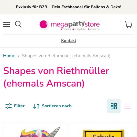
Exklusiv für B2B – Dein Fachhandel für Ballons & Deko!
Menü
Waren
Suchen
anzei
Kontakt
Home
Shapes von Riethmüller (ehemals Amscan)
Shapes von Riethmüller
(ehemals Amscan)
Filter
Sortieren nach
Shape
Shape
Folienballon
Folienballon