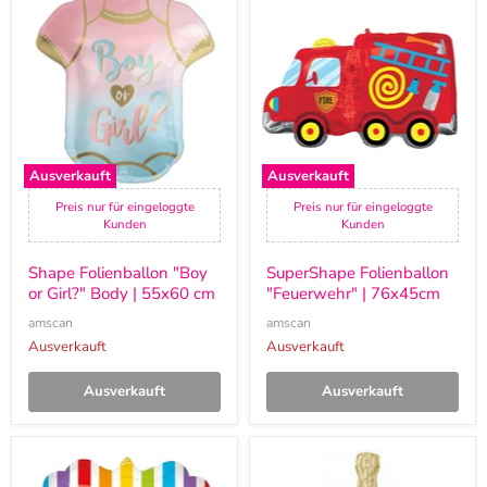
Folienballon
Folienballon
"Boy
"Feuerwehr"
or
|
Girl?"
76x45cm
Body
|
55x60
cm
Ausverkauft
Ausverkauft
Preis nur für eingeloggte
Preis nur für eingeloggte
Kunden
Kunden
Shape Folienballon "Boy
SuperShape Folienballon
or Girl?" Body | 55x60 cm
"Feuerwehr" | 76x45cm
amscan
amscan
Ausverkauft
Ausverkauft
Ausverkauft
Ausverkauft
SuperShape
Shape
Folienballon
Folienballon