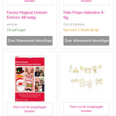
Kunden
Kunden
Favour Magical Unicorn
Foto-Props Valentine 4-
Einhorn 48-teilig
tlg.
amscan
Out of the blue
10 auf Lager
Nur noch 1 Stück übrig!
Zum Warenkorb hinzufügen
Zum Warenkorb hinzufügen
Foto-
Foto-
Props
Props
Hohoho
Hello
Xmas
Baby
10-
Gold
tlg.
10-
tlg.
Babyparty
Dekoration
für
Mädchen
Preis nur für eingeloggte
Preis nur für eingeloggte
Kunden
Kunden