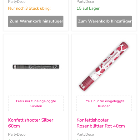
PartyDeco
PartyDeco
Nur noch 3 Stück übrig!
15 auf Lager
Zum Warenkorb hinzufügen
Zum Warenkorb hinzufügen
Konfettishooter
Konfettishooter
Silber
Rosenblätter
60cm
Rot
40cm
Preis nur für eingeloggte
Preis nur für eingeloggte
Kunden
Kunden
Konfettishooter Silber
Konfettishooter
60cm
Rosenblätter Rot 40cm
PartyDeco
PartyDeco