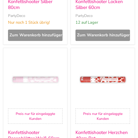
Konfettishooter Silber
Konfettishooter Locken
80cm
Silber 60cm
PartyDeco
PartyDeco
Nur noch 1 Stück übrig!
12 auf Lager
Zum Warenkorb hinzufügen
Zum Warenkorb hinzufügen
Konfettishooter
Konfettishooter
Rosenblätter
Herzchen
Weiß
40cm
60cm
Rot
Preis nur für eingeloggte
Preis nur für eingeloggte
Kunden
Kunden
Konfettishooter
Konfettishooter Herzchen