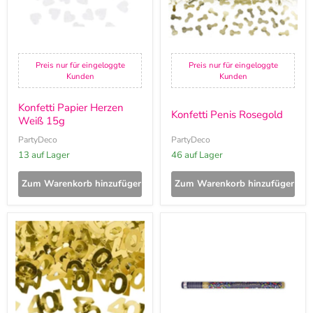
Preis nur für eingeloggte
Preis nur für eingeloggte
Kunden
Kunden
Konfetti Papier Herzen
Konfetti Penis Rosegold
Weiß 15g
PartyDeco
PartyDeco
13 auf Lager
46 auf Lager
Zum Warenkorb hinzufügen
Zum Warenkorb hinzufügen
Konfetti
Konfettishooter
Metall
Mix
Happy
Bunt
Birthday
80cm
#40
15g