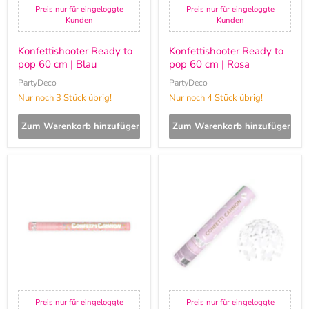
Preis nur für eingeloggte
Preis nur für eingeloggte
Kunden
Kunden
Konfettishooter Ready to
Konfettishooter Ready to
pop 60 cm | Blau
pop 60 cm | Rosa
PartyDeco
PartyDeco
Nur noch 3 Stück übrig!
Nur noch 4 Stück übrig!
Zum Warenkorb hinzufügen
Zum Warenkorb hinzufügen
Konfettishooter
Konfettishooter
Circles
28
Gold/Silber
cm
60cm
|
Weiße
Schmetterlinge
Preis nur für eingeloggte
Preis nur für eingeloggte