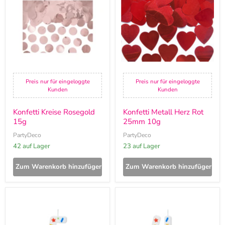
15g
Rot
25mm
10g
Preis nur für eingeloggte
Preis nur für eingeloggte
Kunden
Kunden
Konfetti Kreise Rosegold
Konfetti Metall Herz Rot
15g
25mm 10g
PartyDeco
PartyDeco
42 auf Lager
23 auf Lager
Zum Warenkorb hinzufügen
Zum Warenkorb hinzufügen
Zahlenkerze
Zahlenkerze
5,5
5,5
cm
cm
Weiß
Weiß