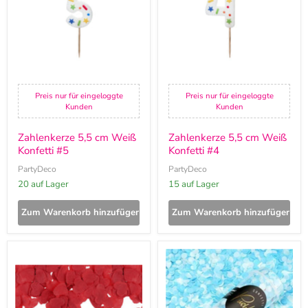
Konfetti
Konfetti
#5
#4
Preis nur für eingeloggte
Preis nur für eingeloggte
Kunden
Kunden
Zahlenkerze 5,5 cm Weiß
Zahlenkerze 5,5 cm Weiß
Konfetti #5
Konfetti #4
PartyDeco
PartyDeco
20 auf Lager
15 auf Lager
Zum Warenkorb hinzufügen
Zum Warenkorb hinzufügen
Konfetti
Push-
Papier
Pop
Herzen
Konfetti
Rot
Blau
15g
Minze