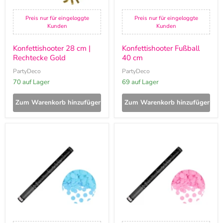
Preis nur für eingeloggte
Preis nur für eingeloggte
Kunden
Kunden
Konfettishooter 28 cm |
Konfettishooter Fußball
Rechtecke Gold
40 cm
PartyDeco
PartyDeco
70 auf Lager
69 auf Lager
Zum Warenkorb hinzufügen
Zum Warenkorb hinzufügen
Konfettishooter
Konfettishooter
Ready
Ready
to
to
pop
pop
60
60
cm
cm
|
|
Blau
Rosa