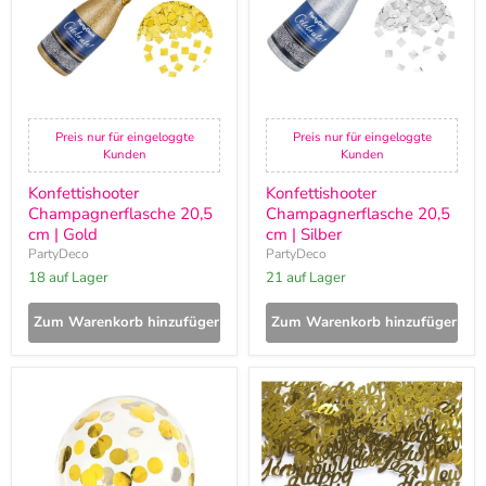
Gold
Silber
Preis nur für eingeloggte
Preis nur für eingeloggte
Kunden
Kunden
Konfettishooter
Konfettishooter
Champagnerflasche 20,5
Champagnerflasche 20,5
cm | Gold
cm | Silber
PartyDeco
PartyDeco
18 auf Lager
21 auf Lager
Zum Warenkorb hinzufügen
Zum Warenkorb hinzufügen
6
Konfetti
Stk.
"Happy
Luftballon
New
Ø30cm
Year"
"Konfetti"
3
|
g