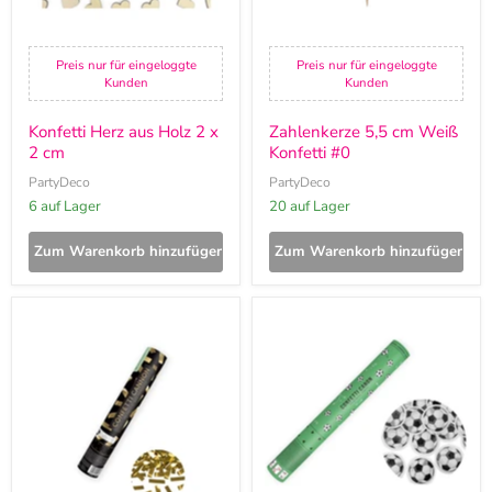
Preis nur für eingeloggte
Preis nur für eingeloggte
Kunden
Kunden
Konfetti Herz aus Holz 2 x
Zahlenkerze 5,5 cm Weiß
2 cm
Konfetti #0
PartyDeco
PartyDeco
6 auf Lager
20 auf Lager
Zum Warenkorb hinzufügen
Zum Warenkorb hinzufügen
Konfettishooter
Konfettishooter
28
Fußball
cm
40
|
cm
Rechtecke
Gold