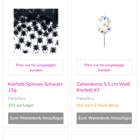
Konfetti
Zahlenkerze
Spinnen
5,5
Schwarz
cm
15g
Weiß
Konfetti
#3
Preis nur für eingeloggte
Preis nur für eingeloggte
Kunden
Kunden
Konfetti Spinnen Schwarz
Zahlenkerze 5,5 cm Weiß
15g
Konfetti #3
PartyDeco
PartyDeco
101 auf Lager
Nur noch 1 Stück übrig!
Zum Warenkorb hinzufügen
Zum Warenkorb hinzufügen
Zahlenkerze
Konfetti