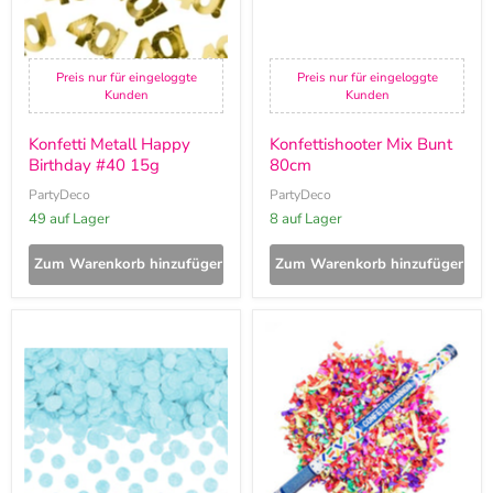
Preis nur für eingeloggte
Preis nur für eingeloggte
Kunden
Kunden
Konfetti Metall Happy
Konfettishooter Mix Bunt
Birthday #40 15g
80cm
PartyDeco
PartyDeco
49 auf Lager
8 auf Lager
Zum Warenkorb hinzufügen
Zum Warenkorb hinzufügen
Konfetti
Konfettishooter
Kreise
Bunt
15g
80cm
Hellblau