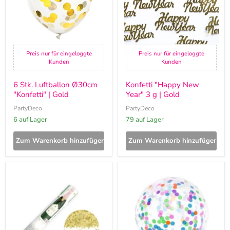
Gold
|
Gold
Preis nur für eingeloggte
Preis nur für eingeloggte
Kunden
Kunden
6 Stk. Luftballon Ø30cm
Konfetti "Happy New
"Konfetti" | Gold
Year" 3 g | Gold
PartyDeco
PartyDeco
6 auf Lager
79 auf Lager
Zum Warenkorb hinzufügen
Zum Warenkorb hinzufügen
Konfettishooter
1
20
Stk.
cm
Luftballon
|
Ø100cm
Sterne
|
Gold
Transparent
mit
buntem