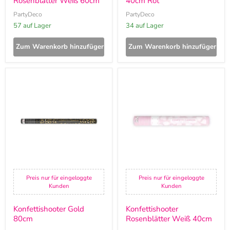
Rosenblätter Weiß 60cm
40cm Rot
PartyDeco
PartyDeco
57 auf Lager
34 auf Lager
Zum Warenkorb hinzufügen
Zum Warenkorb hinzufügen
Konfettishooter
Konfettishooter
Gold
Rosenblätter
80cm
Weiß
40cm
Preis nur für eingeloggte
Preis nur für eingeloggte
Kunden
Kunden
Konfettishooter Gold
Konfettishooter
80cm
Rosenblätter Weiß 40cm