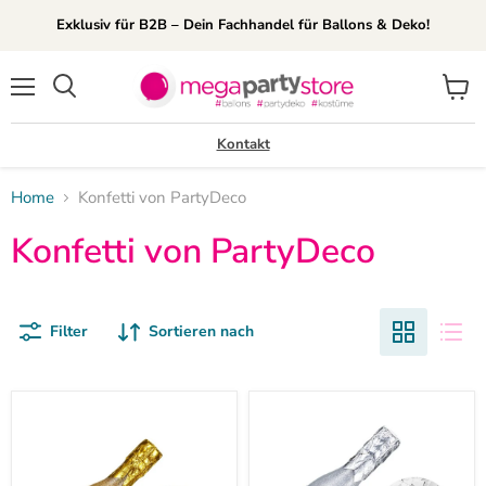
Exklusiv für B2B – Dein Fachhandel für Ballons & Deko!
Menü
Waren
Suchen
anzei
Kontakt
Home
Konfetti von PartyDeco
Konfetti von PartyDeco
Filter
Sortieren nach
Konfettishooter
Konfettishooter
Champagnerflasche
Champagnerflasche
20,5
20,5
cm
cm
|
|