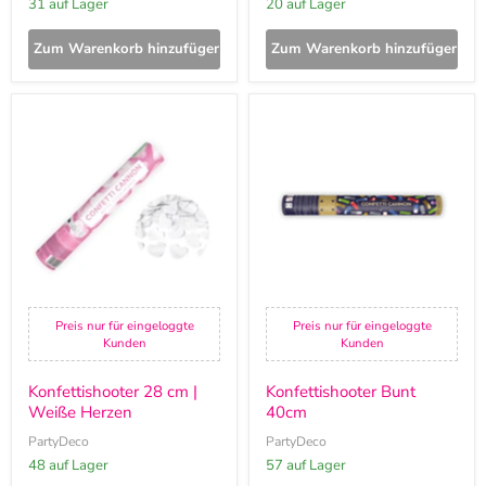
31 auf Lager
20 auf Lager
Zum Warenkorb hinzufügen
Zum Warenkorb hinzufügen
Konfettishooter
Konfettishooter
28
Bunt
cm
40cm
|
Weiße
Herzen
Preis nur für eingeloggte
Preis nur für eingeloggte
Kunden
Kunden
Konfettishooter 28 cm |
Konfettishooter Bunt
Weiße Herzen
40cm
PartyDeco
PartyDeco
48 auf Lager
57 auf Lager