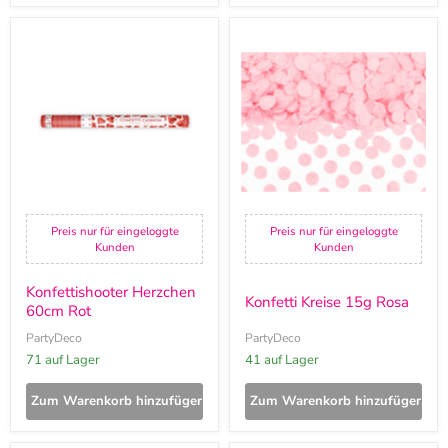
Konfettishooter
Konfetti
Herzchen
Kreise
60cm
15g
Rot
Rosa
Preis nur für eingeloggte
Preis nur für eingeloggte
Kunden
Kunden
Konfettishooter Herzchen
Konfetti Kreise 15g Rosa
60cm Rot
PartyDeco
PartyDeco
71 auf Lager
41 auf Lager
Zum Warenkorb hinzufügen
Zum Warenkorb hinzufügen