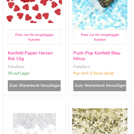
Preis nur für eingeloggte
Preis nur für eingeloggte
Kunden
Kunden
Konfetti Papier Herzen
Push-Pop Konfetti Blau
Rot 15g
Minze
PartyDeco
PartyDeco
30 auf Lager
Nur noch 3 Stück übrig!
Zum Warenkorb hinzufügen
Zum Warenkorb hinzufügen
Konfetti
Konfetti
Papier
Penis
Herzen
Rosegold
Weiß
15g