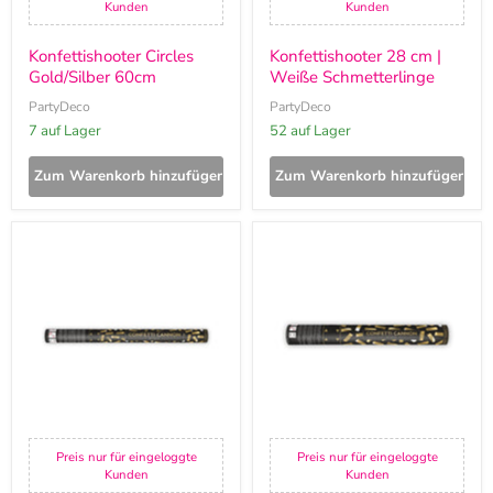
Kunden
Kunden
Konfettishooter Circles
Konfettishooter 28 cm |
Gold/Silber 60cm
Weiße Schmetterlinge
PartyDeco
PartyDeco
7 auf Lager
52 auf Lager
Zum Warenkorb hinzufügen
Zum Warenkorb hinzufügen
Konfettishooter
Konfettishooter
Gold
Gold
60cm
40cm
Preis nur für eingeloggte
Preis nur für eingeloggte
Kunden
Kunden