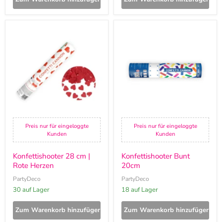
Konfettishooter
Konfettishooter
28
Bunt
cm
20cm
|
Rote
Herzen
Preis nur für eingeloggte
Preis nur für eingeloggte
Kunden
Kunden
Konfettishooter 28 cm |
Konfettishooter Bunt
Rote Herzen
20cm
PartyDeco
PartyDeco
30 auf Lager
18 auf Lager
Zum Warenkorb hinzufügen
Zum Warenkorb hinzufügen