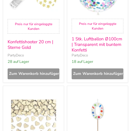
Konfetti
Preis nur für eingeloggte
Preis nur für eingeloggte
Kunden
Kunden
1 Stk. Luftballon Ø100cm
Konfettishooter 20 cm |
| Transparent mit buntem
Sterne Gold
Konfetti
PartyDeco
PartyDeco
28 auf Lager
18 auf Lager
Zum Warenkorb hinzufügen
Zum Warenkorb hinzufügen
Konfetti
Zahlenkerze
Herz
5,5
aus
cm
Holz
Weiß
2
Konfetti
x
#0
2
cm