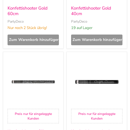
Konfettishooter Gold
Konfettishooter Gold
60cm
40cm
PartyDeco
PartyDeco
Nur noch 2 Stück übrig!
19 auf Lager
Zum Warenkorb hinzufügen
Zum Warenkorb hinzufügen
Konfettishooter
Konfettishooter
Silber
Locken
80cm
Silber
60cm
Preis nur für eingeloggte
Preis nur für eingeloggte
Kunden
Kunden