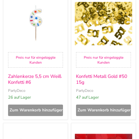
5,5
Metall
cm
Gold
Weiß
#50
Konfetti
15g
#6
Preis nur für eingeloggte
Preis nur für eingeloggte
Kunden
Kunden
Zahlenkerze 5,5 cm Weiß
Konfetti Metall Gold #50
Konfetti #6
15g
PartyDeco
PartyDeco
26 auf Lager
47 auf Lager
Zum Warenkorb hinzufügen
Zum Warenkorb hinzufügen
Konfetti
Konfetti
Kreise
Metall
Rosegold
Herz