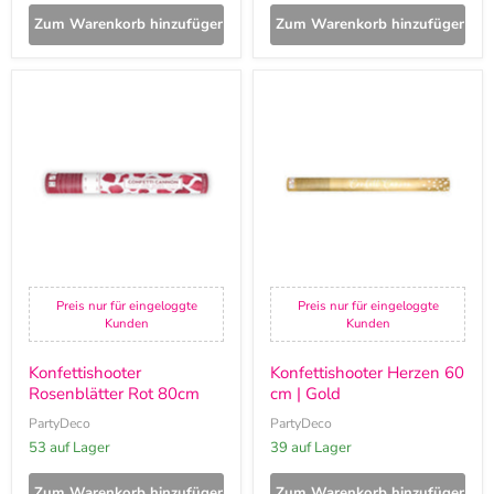
Zum Warenkorb hinzufügen
Zum Warenkorb hinzufügen
Konfettishooter
Konfettishooter
Rosenblätter
Herzen
Rot
60
80cm
cm
|
Gold
Preis nur für eingeloggte
Preis nur für eingeloggte
Kunden
Kunden
Konfettishooter
Konfettishooter Herzen 60
Rosenblätter Rot 80cm
cm | Gold
PartyDeco
PartyDeco
53 auf Lager
39 auf Lager
Zum Warenkorb hinzufügen
Zum Warenkorb hinzufügen