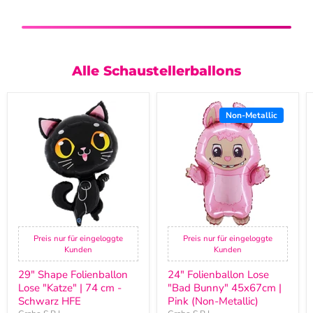
Alle Schaustellerballons
29"
24"
Shape
Folienballon
Non-Metallic
Folienballon
Lose
Lose
"Bad
"Katze"
Bunny"
|
45x67cm
74
|
cm
Pink
-
(Non-
Schwarz
Metallic)
HFE
Preis nur für eingeloggte
Preis nur für eingeloggte
Kunden
Kunden
29" Shape Folienballon
24" Folienballon Lose
Lose "Katze" | 74 cm -
"Bad Bunny" 45x67cm |
Schwarz HFE
Pink (Non-Metallic)