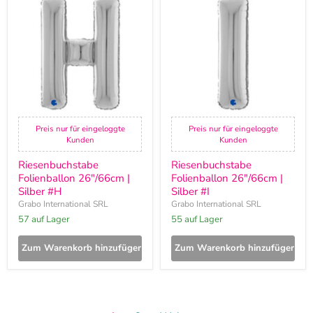
Folienballon
Folienballon
26"/66cm
26"/66cm
|
|
Silber
Silber
#H
#I
Preis nur für eingeloggte
Preis nur für eingeloggte
Kunden
Kunden
Riesenbuchstabe
Riesenbuchstabe
Folienballon 26"/66cm |
Folienballon 26"/66cm |
Silber #H
Silber #I
Grabo International SRL
Grabo International SRL
57 auf Lager
55 auf Lager
Zum Warenkorb hinzufügen
Zum Warenkorb hinzufügen