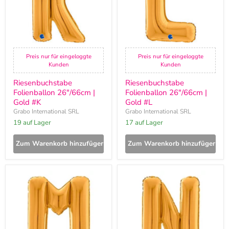
Preis nur für eingeloggte
Preis nur für eingeloggte
Kunden
Kunden
Riesenbuchstabe
Riesenbuchstabe
Folienballon 26"/66cm |
Folienballon 26"/66cm |
Gold #K
Gold #L
Grabo International SRL
Grabo International SRL
19 auf Lager
17 auf Lager
Zum Warenkorb hinzufügen
Zum Warenkorb hinzufügen
Riesenbuchstabe
Riesenbuchstabe
Folienballon
Folienballon
26"/66cm
26"/66cm
|
|
Gold
Gold
#M
#N