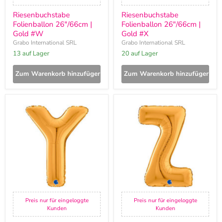
Riesenbuchstabe
Riesenbuchstabe
Folienballon 26"/66cm |
Folienballon 26"/66cm |
Gold #W
Gold #X
Grabo International SRL
Grabo International SRL
13 auf Lager
20 auf Lager
Zum Warenkorb hinzufügen
Zum Warenkorb hinzufügen
Riesenbuchstabe
Riesenbuchstabe
Folienballon
Folienballon
26"/66cm
26"/66cm
|
|
Gold
Gold
#Y
#Z
Preis nur für eingeloggte
Preis nur für eingeloggte
Kunden
Kunden