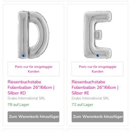
Riesenbuchstabe
Riesenbuchstabe
Folienballon
Folienballon
26"/66cm
26"/66cm
|
|
Silber
Silber
#D
#E
Preis nur für eingeloggte
Preis nur für eingeloggte
Kunden
Kunden
Riesenbuchstabe
Riesenbuchstabe
Folienballon 26"/66cm |
Folienballon 26"/66cm |
Silber #D
Silber #E
Grabo International SRL
Grabo International SRL
78 auf Lager
72 auf Lager
Zum Warenkorb hinzufügen
Zum Warenkorb hinzufügen