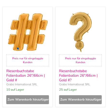
Riesenbuchstabe
Riesenbuchstabe
Folienballon
Folienballon
26"/66cm
26"/66cm
|
|
Gold
Gold
#
#?
Preis nur für eingeloggte
Preis nur für eingeloggte
Kunden
Kunden
Riesenbuchstabe
Riesenbuchstabe
Folienballon 26"/66cm |
Folienballon 26"/66cm |
Gold #
Gold #?
Grabo International SRL
Grabo International SRL
10 auf Lager
25 auf Lager
Zum Warenkorb hinzufügen
Zum Warenkorb hinzufügen