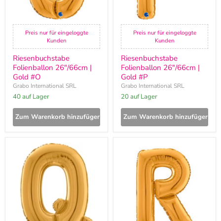
Preis nur für eingeloggte
Preis nur für eingeloggte
Kunden
Kunden
Riesenbuchstabe
Riesenbuchstabe
Folienballon 26"/66cm |
Folienballon 26"/66cm |
Gold #O
Gold #P
Grabo International SRL
Grabo International SRL
40 auf Lager
20 auf Lager
Zum Warenkorb hinzufügen
Zum Warenkorb hinzufügen
Riesenbuchstabe
Riesenbuchstabe
Folienballon
Folienballon
26"/66cm
26"/66cm
|
|
Gold
Gold
#Q
#R