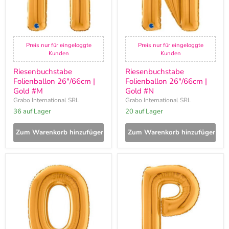
Preis nur für eingeloggte
Preis nur für eingeloggte
Kunden
Kunden
Riesenbuchstabe
Riesenbuchstabe
Folienballon 26"/66cm |
Folienballon 26"/66cm |
Gold #M
Gold #N
Grabo International SRL
Grabo International SRL
36 auf Lager
20 auf Lager
Zum Warenkorb hinzufügen
Zum Warenkorb hinzufügen
Riesenbuchstabe
Riesenbuchstabe
Folienballon
Folienballon
26"/66cm
26"/66cm
|
|
Gold
Gold
#O
#P