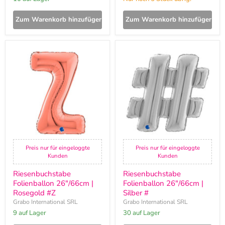
Zum Warenkorb hinzufügen
Zum Warenkorb hinzufügen
Riesenbuchstabe
Riesenbuchstabe
Folienballon
Folienballon
26"/66cm
26"/66cm
|
|
Rosegold
Silber
#Z
#
Preis nur für eingeloggte
Preis nur für eingeloggte
Kunden
Kunden
Riesenbuchstabe
Riesenbuchstabe
Folienballon 26"/66cm |
Folienballon 26"/66cm |
Rosegold #Z
Silber #
Grabo International SRL
Grabo International SRL
9 auf Lager
30 auf Lager