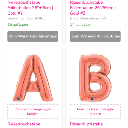
Riesenbuchstabe
Riesenbuchstabe
Folienballon 26"/66cm |
Folienballon 26"/66cm |
Gold #Y
Gold #Z
Grabo International SRL
Grabo International SRL
15 auf Lager
14 auf Lager
Zum Warenkorb hinzufügen
Zum Warenkorb hinzufügen
Riesenbuchstabe
Riesenbuchstabe
Folienballon
Folienballon
26"/66cm
26"/66cm
|
|
Rosegold
Rosegold
#A
#B
Preis nur für eingeloggte
Preis nur für eingeloggte
Kunden
Kunden
Riesenbuchstabe
Riesenbuchstabe