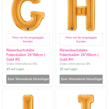
|
|
Gold
Gold
#G
#H
Preis nur für eingeloggte
Preis nur für eingeloggte
Kunden
Kunden
Riesenbuchstabe
Riesenbuchstabe
Folienballon 26"/66cm |
Folienballon 26"/66cm |
Gold #G
Gold #H
Grabo International SRL
Grabo International SRL
45 auf Lager
35 auf Lager
Zum Warenkorb hinzufügen
Zum Warenkorb hinzufügen
Riesenbuchstabe
Riesenbuchstabe
Folienballon
Folienballon
26"/66cm
26"/66cm
|
|