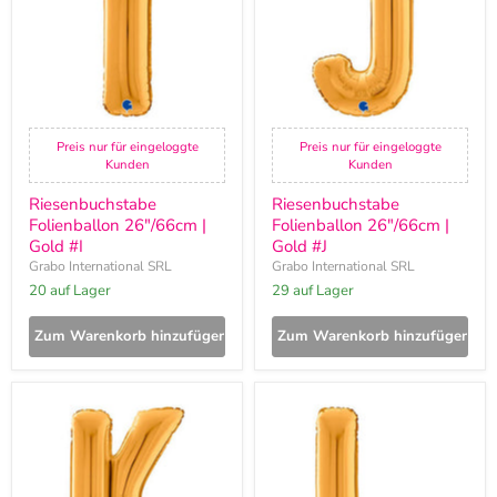
Gold
Gold
#I
#J
Preis nur für eingeloggte
Preis nur für eingeloggte
Kunden
Kunden
Riesenbuchstabe
Riesenbuchstabe
Folienballon 26"/66cm |
Folienballon 26"/66cm |
Gold #I
Gold #J
Grabo International SRL
Grabo International SRL
20 auf Lager
29 auf Lager
Zum Warenkorb hinzufügen
Zum Warenkorb hinzufügen
Riesenbuchstabe
Riesenbuchstabe
Folienballon
Folienballon
26"/66cm
26"/66cm
|
|
Gold
Gold
#K
#L