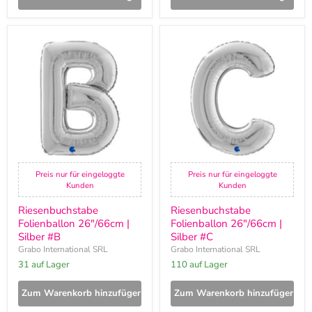
Riesenbuchstabe
Riesenbuchstabe
Folienballon
Folienballon
26"/66cm
26"/66cm
|
|
Silber
Silber
#B
#C
Preis nur für eingeloggte
Preis nur für eingeloggte
Kunden
Kunden
Riesenbuchstabe
Riesenbuchstabe
Folienballon 26"/66cm |
Folienballon 26"/66cm |
Silber #B
Silber #C
Grabo International SRL
Grabo International SRL
31 auf Lager
110 auf Lager
Zum Warenkorb hinzufügen
Zum Warenkorb hinzufügen