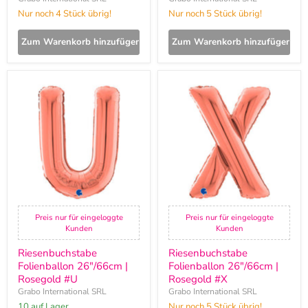
Nur noch 4 Stück übrig!
Nur noch 5 Stück übrig!
Zum Warenkorb hinzufügen
Zum Warenkorb hinzufügen
Riesenbuchstabe
Riesenbuchstabe
Folienballon
Folienballon
26"/66cm
26"/66cm
|
|
Rosegold
Rosegold
#U
#X
Preis nur für eingeloggte
Preis nur für eingeloggte
Kunden
Kunden
Riesenbuchstabe
Riesenbuchstabe
Folienballon 26"/66cm |
Folienballon 26"/66cm |
Rosegold #U
Rosegold #X
Grabo International SRL
Grabo International SRL
10 auf Lager
Nur noch 5 Stück übrig!