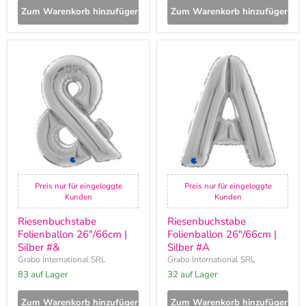
Zum Warenkorb hinzufügen
Zum Warenkorb hinzufügen
Riesenbuchstabe
Riesenbuchstabe
Folienballon
Folienballon
26"/66cm
26"/66cm
|
|
Silber
Silber
#&
#A
Preis nur für eingeloggte
Preis nur für eingeloggte
Kunden
Kunden
Riesenbuchstabe
Riesenbuchstabe
Folienballon 26"/66cm |
Folienballon 26"/66cm |
Silber #&
Silber #A
Grabo International SRL
Grabo International SRL
83 auf Lager
32 auf Lager
Zum Warenkorb hinzufügen
Zum Warenkorb hinzufügen