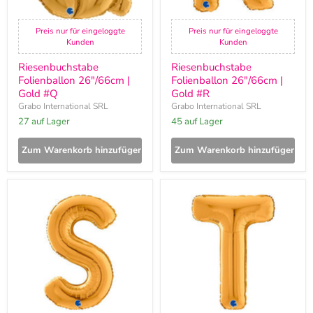
Preis nur für eingeloggte
Preis nur für eingeloggte
Kunden
Kunden
Riesenbuchstabe
Riesenbuchstabe
Folienballon 26"/66cm |
Folienballon 26"/66cm |
Gold #Q
Gold #R
Grabo International SRL
Grabo International SRL
27 auf Lager
45 auf Lager
Zum Warenkorb hinzufügen
Zum Warenkorb hinzufügen
Riesenbuchstabe
Riesenbuchstabe
Folienballon
Folienballon
26"/66cm
26"/66cm
|
|
Gold
Gold
#S
#T