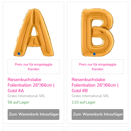
Riesenbuchstabe
Riesenbuchstabe
Folienballon
Folienballon
26"/66cm
26"/66cm
|
|
Gold
Gold
#A
#B
Preis nur für eingeloggte
Preis nur für eingeloggte
Kunden
Kunden
Riesenbuchstabe
Riesenbuchstabe
Folienballon 26"/66cm |
Folienballon 26"/66cm |
Gold #A
Gold #B
Grabo International SRL
Grabo International SRL
56 auf Lager
110 auf Lager
Zum Warenkorb hinzufügen
Zum Warenkorb hinzufügen