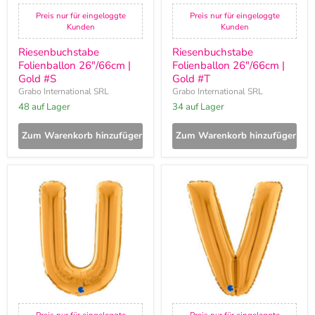
Preis nur für eingeloggte
Preis nur für eingeloggte
Kunden
Kunden
Riesenbuchstabe
Riesenbuchstabe
Folienballon 26"/66cm |
Folienballon 26"/66cm |
Gold #S
Gold #T
Grabo International SRL
Grabo International SRL
48 auf Lager
34 auf Lager
Zum Warenkorb hinzufügen
Zum Warenkorb hinzufügen
Riesenbuchstabe
Riesenbuchstabe
Folienballon
Folienballon
26"/66cm
26"/66cm
|
|
Gold
Gold
#U
#V