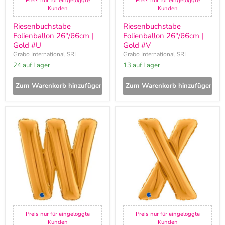
Preis nur für eingeloggte
Preis nur für eingeloggte
Kunden
Kunden
Riesenbuchstabe
Riesenbuchstabe
Folienballon 26"/66cm |
Folienballon 26"/66cm |
Gold #U
Gold #V
Grabo International SRL
Grabo International SRL
24 auf Lager
13 auf Lager
Zum Warenkorb hinzufügen
Zum Warenkorb hinzufügen
Riesenbuchstabe
Riesenbuchstabe
Folienballon
Folienballon
26"/66cm
26"/66cm
|
|
Gold
Gold
#W
#X
Preis nur für eingeloggte
Preis nur für eingeloggte
Kunden
Kunden