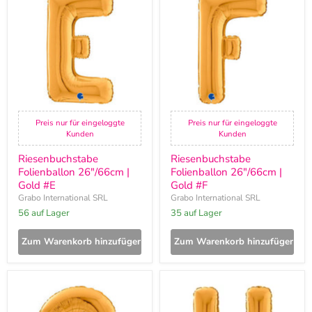
26"/66cm
26"/66cm
|
|
Gold
Gold
#E
#F
Preis nur für eingeloggte
Preis nur für eingeloggte
Kunden
Kunden
Riesenbuchstabe
Riesenbuchstabe
Folienballon 26"/66cm |
Folienballon 26"/66cm |
Gold #E
Gold #F
Grabo International SRL
Grabo International SRL
56 auf Lager
35 auf Lager
Zum Warenkorb hinzufügen
Zum Warenkorb hinzufügen
Riesenbuchstabe
Riesenbuchstabe
Folienballon
Folienballon
26"/66cm
26"/66cm