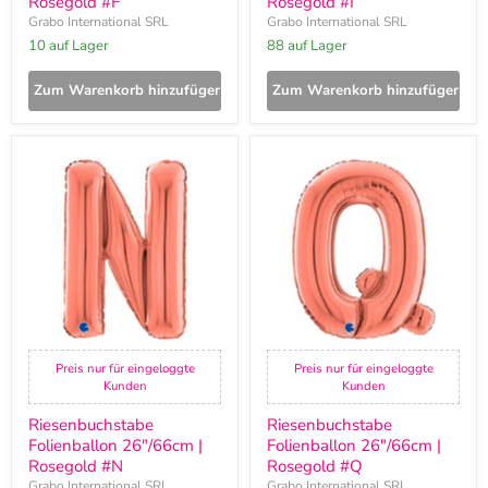
Rosegold #F
Rosegold #I
Grabo International SRL
Grabo International SRL
10 auf Lager
88 auf Lager
Zum Warenkorb hinzufügen
Zum Warenkorb hinzufügen
Riesenbuchstabe
Riesenbuchstabe
Folienballon
Folienballon
26"/66cm
26"/66cm
|
|
Rosegold
Rosegold
#N
#Q
Preis nur für eingeloggte
Preis nur für eingeloggte
Kunden
Kunden
Riesenbuchstabe
Riesenbuchstabe
Folienballon 26"/66cm |
Folienballon 26"/66cm |
Rosegold #N
Rosegold #Q
Grabo International SRL
Grabo International SRL