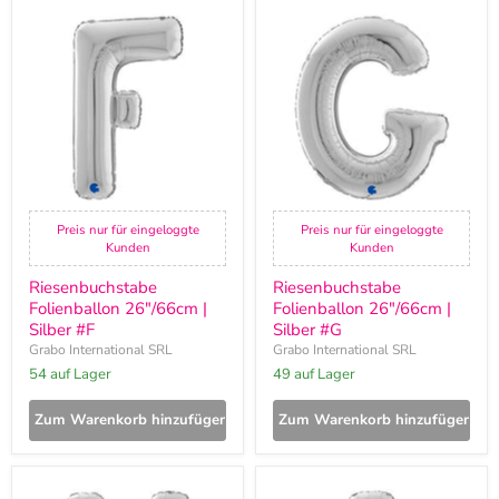
Riesenbuchstabe
Riesenbuchstabe
Folienballon
Folienballon
26"/66cm
26"/66cm
|
|
Silber
Silber
#F
#G
Preis nur für eingeloggte
Preis nur für eingeloggte
Kunden
Kunden
Riesenbuchstabe
Riesenbuchstabe
Folienballon 26"/66cm |
Folienballon 26"/66cm |
Silber #F
Silber #G
Grabo International SRL
Grabo International SRL
54 auf Lager
49 auf Lager
Zum Warenkorb hinzufügen
Zum Warenkorb hinzufügen
Riesenbuchstabe
Riesenbuchstabe