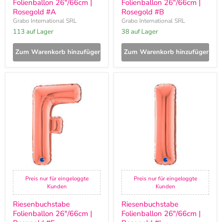
Folienballon 26"/66cm |
Folienballon 26"/66cm |
Rosegold #A
Rosegold #B
Grabo International SRL
Grabo International SRL
113 auf Lager
38 auf Lager
Zum Warenkorb hinzufügen
Zum Warenkorb hinzufügen
Riesenbuchstabe
Riesenbuchstabe
Folienballon
Folienballon
26"/66cm
26"/66cm
|
|
Rosegold
Rosegold
#F
#I
Preis nur für eingeloggte
Preis nur für eingeloggte
Kunden
Kunden
Riesenbuchstabe
Riesenbuchstabe
Folienballon 26"/66cm |
Folienballon 26"/66cm |