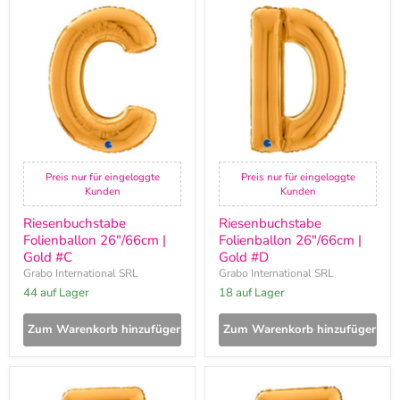
Riesenbuchstabe
Riesenbuchstabe
Folienballon
Folienballon
26"/66cm
26"/66cm
|
|
Gold
Gold
#C
#D
Preis nur für eingeloggte
Preis nur für eingeloggte
Kunden
Kunden
Riesenbuchstabe
Riesenbuchstabe
Folienballon 26"/66cm |
Folienballon 26"/66cm |
Gold #C
Gold #D
Grabo International SRL
Grabo International SRL
44 auf Lager
18 auf Lager
Zum Warenkorb hinzufügen
Zum Warenkorb hinzufügen
Riesenbuchstabe
Riesenbuchstabe
Folienballon
Folienballon