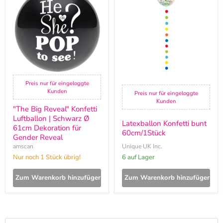
Reveal"
bunt
Konfetti
60cm/1Stück
Luftballon
|
Schwarz
Ø
61cm
Dekoration
für
Gender
Reveal
Preis nur für eingeloggte
Kunden
Preis nur für eingeloggte
Kunden
"The Big Reveal" Konfetti
Luftballon | Schwarz Ø
Latexballon Konfetti bunt
61cm Dekoration für
60cm/1Stück
Gender Reveal
amscan
Unique UK Inc.
Nur noch 1 Stück übrig!
6 auf Lager
Zum Warenkorb hinzufügen
Zum Warenkorb hinzufügen