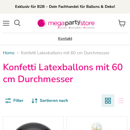
Exklusiv für B2B – Dein Fachhandel für Ballons & Deko!
Menü
Waren
Suchen
anzei
Kontakt
Home
Konfetti Latexballons mit 60 cm Durchmesser
Konfetti Latexballons mit 60
cm Durchmesser
Filter
Sortieren nach
"The
Latexballon
Big
Konfetti