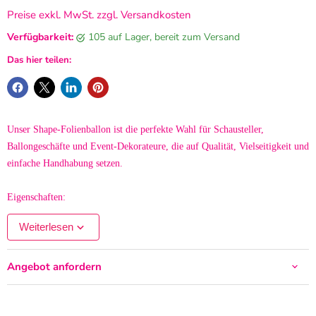
Preise exkl. MwSt. zzgl. Versandkosten
Verfügbarkeit:
105 auf Lager, bereit zum Versand
Das hier teilen:
Unser Shape-Folienballon ist die perfekte Wahl für Schausteller,
Ballongeschäfte und Event-Dekorateure, die auf Qualität, Vielseitigkeit und
einfache Handhabung setzen.
Eigenschaften:
Hergestellt aus robustem, langlebigem Folienmaterial – für langanhaltende
Weiterlesen
Form und brillante Farben.
Unverpackt geliefert: Ideal für professionelle Anwender, die Ballons
Angebot anfordern
individuell zusammenstellen oder im Großhandel weiterverkaufen.
Vielseitig einsetzbar: Perfekt für Geburtstage, Events, Messen, Promotions
oder Themenpartys.
Einfache Befüllung: Geeignet für Helium oder Luft – hält die Form lange