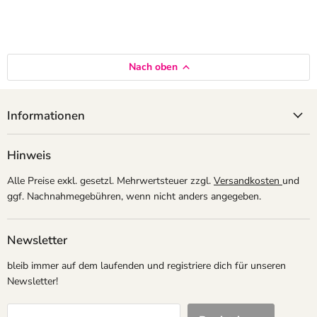
stabil.
Formbeständig: Präzise geformt, für auffällige Dekorationen und auffällige
Verkaufsaufsteller.
Nach oben
Dieser Folienballon ist speziell auf die Bedürfnisse von Ballongeschäften,
Schaustellern und Event-Profis zugeschnitten. Durch die unverpackte
Informationen
Lieferung sparen Sie Materialkosten und können die Ballons flexibel für
Ihre Kunden und Dekorationen einsetzen.
Hinweis
Alle Preise exkl. gesetzl. Mehrwertsteuer zzgl.
Versandkosten
und
ggf. Nachnahmegebühren, wenn nicht anders angegeben.
Newsletter
bleib immer auf dem laufenden und registriere dich für unseren
Newsletter!