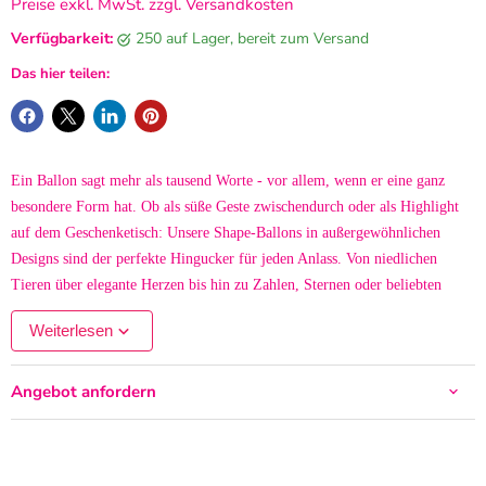
Preise exkl. MwSt. zzgl. Versandkosten
Verfügbarkeit:
250 auf Lager, bereit zum Versand
Das hier teilen:
Ein Ballon sagt mehr als tausend Worte - vor allem, wenn er eine ganz
besondere Form hat. Ob als süße Geste zwischendurch oder als Highlight
auf dem Geschenketisch: Unsere Shape-Ballons in außergewöhnlichen
Designs sind der perfekte Hingucker für jeden Anlass. Von niedlichen
Tieren über elegante Herzen bis hin zu Zahlen, Sternen oder beliebten
Figuren - diese Ballons bringen nicht nur Farbe, sondern auch
Weiterlesen
Persönlichkeit und Stil mit.
Angebot anfordern
Ideal für Kindergeburtstage, Hochzeiten, Taufen, Einschulungen,
Firmenfeiern oder einfach als liebevolle Überraschung - unsere
Folienballon in Form machen jedes Event ein Stück besonderer. Sie
zaubern Freude, sorgen für schöne Erinnerungen und setzen dekorative