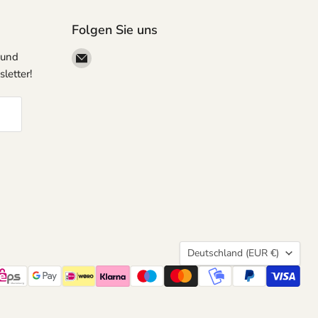
Folgen Sie uns
Email
 und
megapartystore
letter!
Land
Deutschland
(EUR €)