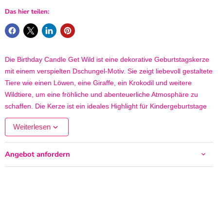
Das hier teilen:
Die Birthday Candle Get Wild ist eine dekorative Geburtstagskerze
mit einem verspielten Dschungel-Motiv. Sie zeigt liebevoll gestaltete
Tiere wie einen Löwen, eine Giraffe, ein Krokodil und weitere
Wildtiere, um eine fröhliche und abenteuerliche Atmosphäre zu
schaffen. Die Kerze ist ein ideales Highlight für Kindergeburtstage
mit Safari- oder Tiermotto. Sie besteht aus hochwertigem Wachs
Weiterlesen
und ist mit einem praktischen Kunststoff-Pick ausgestattet, um sie
sicher auf der Torte zu platzieren. Perfekt für eine unvergessliche
Feier!
Angebot anfordern