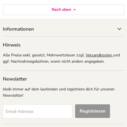
einfach tragen und ist schnell bereit für den großen Auftritt um
Nach oben
Mitternacht.
Der Haarreif eignet sich hervorragend für Erwachsene und Jugendliche, die
Informationen
ihre Silvesterdekoration und ihr Party-Styling mit einem besonderen Detail
ergänzen möchten. Kombiniert mit weiterer Silvesterdeko, Gläsern,
Hinweis
Konfetti oder passenden Partyartikeln entsteht ein harmonisches
Gesamtbild für unvergessliche Erinnerungen.
Alle Preise exkl. gesetzl. Mehrwertsteuer zzgl.
Versandkosten
und
ggf. Nachnahmegebühren, wenn nicht anders angegeben.
Newsletter
bleib immer auf dem laufenden und registriere dich für unseren
Newsletter!
Registrieren
Email-Adresse