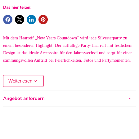
Das hier teilen:
Mit dem Haarreif „New Years Countdown“ wird jede Silvesterparty zu
einem besonderen Highlight. Der auffällige Party-Haarreif mit festlichem
Design ist das ideale Accessoire für den Jahreswechsel und sorgt für einen
stimmungsvollen Auftritt bei Feierlichkeiten, Fotos und Partymomenten.
Der Haarreif ist ein toller Begleiter für Silvester, Neujahrspartys,
Weiterlesen
Mottofeiern oder als lustiges Accessoire für Gruppenfotos mit Freunden
und Familie. Durch das kreative Countdown-Design passt er perfekt zur
Angebot anfordern
Atmosphäre des letzten Abends im Jahr und macht jedes Outfit zu einem
echten Hingucker.
Ob als Ergänzung zum Party-Outfit, als Fotobox-Requisite oder als kleines
Geschenk für Gastgeber und Partygäste – der „New Years Countdown“
Haarreif bringt Spaß und festliche Stimmung in jede Feier. Er lässt sich