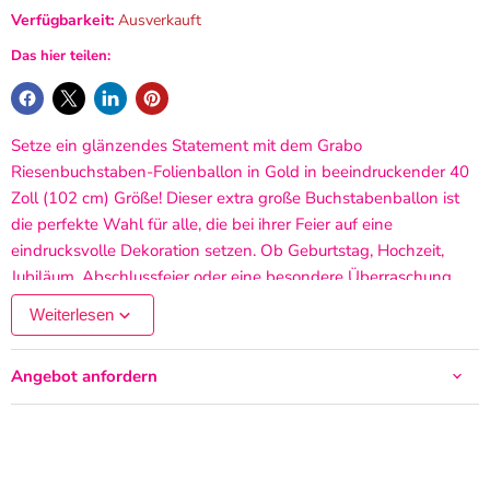
Verfügbarkeit:
Ausverkauft
Das hier teilen:
Setze ein glänzendes Statement mit dem Grabo
Riesenbuchstaben-Folienballon in Gold in beeindruckender 40
Zoll (102 cm) Größe! Dieser extra große Buchstabenballon ist
die perfekte Wahl für alle, die bei ihrer Feier auf eine
eindrucksvolle Dekoration setzen. Ob Geburtstag, Hochzeit,
Jubiläum, Abschlussfeier oder eine besondere Überraschung 
mit diesem goldfarbenen Eyecatcher gestaltest du kreative
Weiterlesen
Botschaften aus einzelnen Buchstaben oder Initialen. Gefertigt
vom italienischen Qualitätshersteller Grabo Balloons, besticht
Angebot anfordern
der Ballon durch hochwertige Materialien, exakte Verarbeitung
und eine edle Metallic-Optik. Er ist sowohl für Helium als auch
für Luft geeignet und verfügt über ein integriertes
selbstschließendes Ventil, das die Handhabung besonders
einfach macht. Mit Helium befüllt, schwebt der Ballon und sorgt