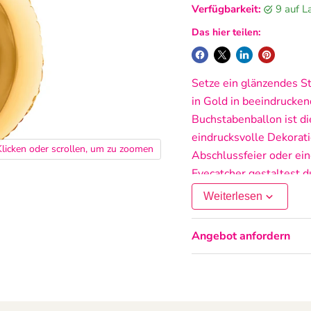
Verfügbarkeit:
9 auf 
Das hier teilen:
Setze ein glänzendes 
in Gold in beeindrucken
Buchstabenballon ist die
eindrucksvolle Dekorati
Klicken oder scrollen, um zu zoomen
Abschlussfeier oder ei
Eyecatcher gestaltest d
Initialen. Gefertigt vom
Weiterlesen
der Ballon durch hochwe
Metallic-Optik. Er ist s
Angebot anfordern
über ein integriertes s
einfach macht. Mit Heli
eleganten Schwebeeffekt
Kulissen oder Rahmen a