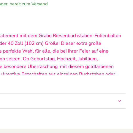
Lager, bereit zum Versand
Statement mit dem Grabo Riesenbuchstaben-Folienballon
der 40 Zoll (102 cm) Größe! Dieser extra große
 perfekte Wahl für alle, die bei ihrer Feier auf eine
on setzen. Ob Geburtstag, Hochzeit, Jubiläum,
ne besondere Überraschung  mit diesem goldfarbenen
u kreative Botschaften aus einzelnen Buchstaben oder
 italienischen Qualitätshersteller Grabo Balloons, besticht
rtige Materialien, exakte Verarbeitung und eine edle
owohl für Helium als auch für Luft geeignet und verfügt
elbstschließendes Ventil, das die Handhabung besonders
um befüllt, schwebt der Ballon und sorgt für einen
. Mit Luft befüllt, lässt er sich wunderbar an Wänden,
nbringen. Dank der Größe von über einem Meter pro