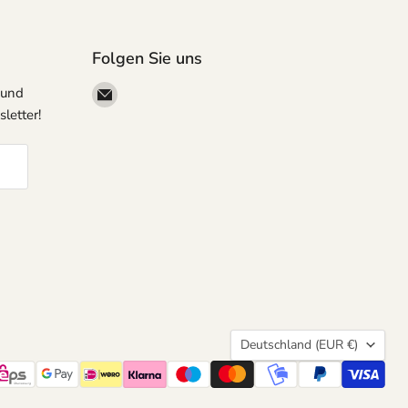
men, Begriffe oder liebevolle Botschaften unübersehbar
ation mit weiteren Buchstaben oder Zahlen aus dem
oblemlos möglich. Ein Must-have für Deko-Fans,
Folgen Sie uns
iern. Hinweis: Der Ballon wird unbefüllt geliefert.
Email
 und
 Luft. Nicht für Kinder unter 3 Jahren. Nur unter Aufsicht
megapartystore
letter!
Land
Deutschland
(EUR €)