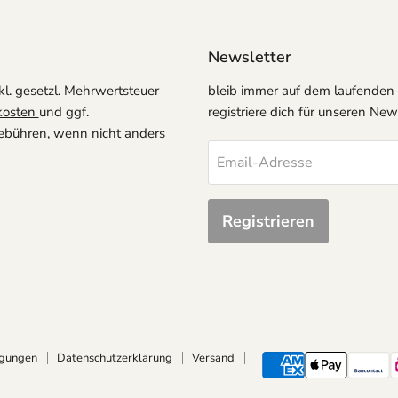
Buchstabe kannst du Na
darstellen. Die Kombin
Grabo-Sortiment ist pr
Newsletter
Eventplaner oder DIY-Fe
kl. gesetzl. Mehrwertsteuer
bleib immer auf dem laufenden
Geeignet für Helium oder
kosten
und ggf.
registriere dich für unseren News
verwenden.
ühren, wenn nicht anders
Email-Adresse
Registrieren
ngungen
Datenschutzerklärung
Versand