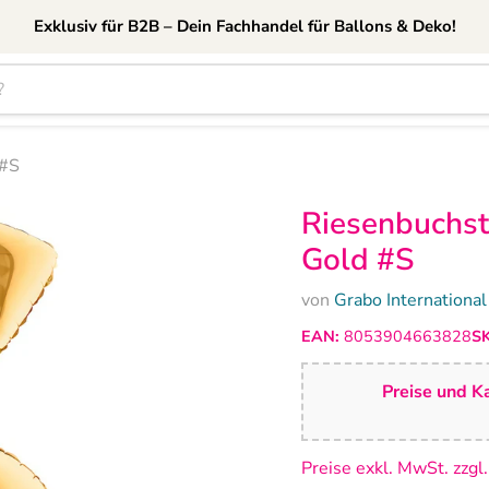
Exklusiv für B2B – Dein Fachhandel für Ballons & Deko!
 #S
Riesenbuchst
Gold #S
von
Grabo Internationa
EAN:
8053904663828
S
Preise und Ka
Preise exkl. MwSt. zzgl