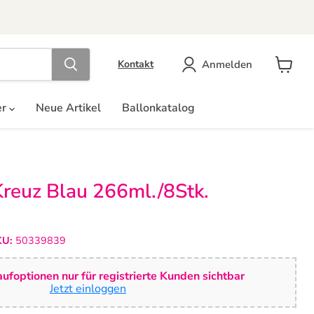
Anmelden
Kontakt
Warenk
anzeige
er
Neue Artikel
Ballonkatalog
reuz Blau 266ml./8Stk.
KU:
50339839
ufoptionen nur für registrierte Kunden sichtbar
Jetzt einloggen