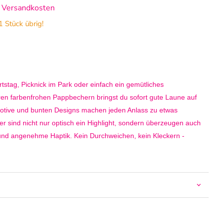
. Versandkosten
 Stück übrig!
tstag, Picknick im Park oder einfach ein gemütliches
en farbenfrohen Pappbechern bringst du sofort gute Laune auf
 Motive und bunten Designs machen jeden Anlass zu etwas
 sind nicht nur optisch ein Highlight, sondern überzeugen auch
t und angenehme Haptik. Kein Durchweichen, kein Kleckern -
lässig.
artonmaterial sind sie ideal für kalte sowie warme Getränke
ollständig recycelbar und umweltfreundlich - eine gute Alternative,
zichten zu müssen. Dank der Vielfalt an Designs findest du
ter für deine Feier - ob elegant, verspielt oder klassisch. Auch für