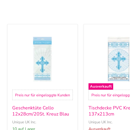
Geschenktüte
Tischdecke
Cello
PVC
12x28cm/20St.
Kreuz
Kreuz
Blau
Blau
137x213cm
Ausverkauft
Preis nur für eingeloggte Kunden
Preis nur für eingelog
Geschenktüte Cello
Tischdecke PVC Kre
12x28cm/20St. Kreuz Blau
137x213cm
Unique UK Inc.
Unique UK Inc.
10 auf Lager
Ausverkauft