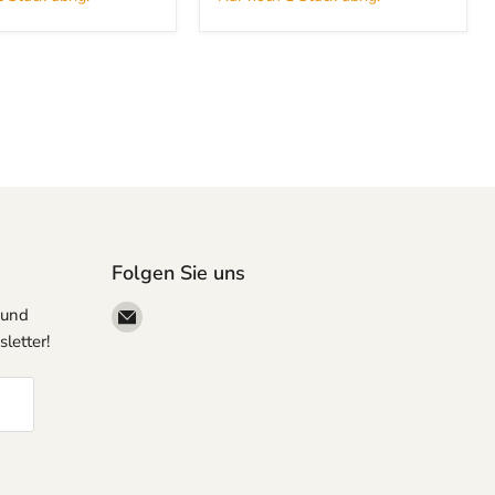
Folgen Sie uns
Email
 und
megapartystore
letter!