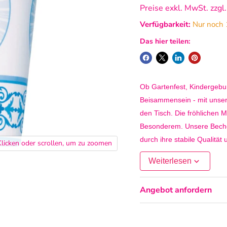
Preise exkl. MwSt. zzgl
Verfügbarkeit:
Nur noch 1
Das hier teilen:
Ob Gartenfest, Kindergebur
Beisammensein - mit unser
den Tisch. Die fröhlichen
Besonderem. Unsere Becher
durch ihre stabile Qualitä
Klicken oder scrollen, um zu zoomen
einfach praktisch und zuver
Weiterlesen
Hergestellt aus robustem K
Angebot anfordern
geeignet. Die Becher sind v
ohne auf Spaß und Stil ver
garantiert das passende Mus