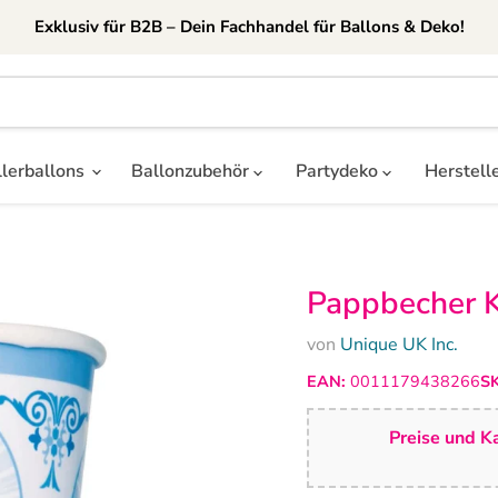
Exklusiv für B2B – Dein Fachhandel für Ballons & Deko!
llerballons
Ballonzubehör
Partydeko
Herstell
Pappbecher K
von
Unique UK Inc.
EAN:
0011179438266
S
Preise und Ka