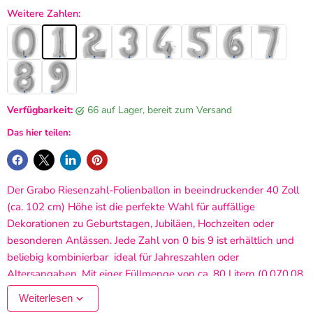
Weitere Zahlen:
Verfügbarkeit:
66 auf Lager, bereit zum Versand
Das hier teilen:
Der Grabo Riesenzahl-Folienballon in beeindruckender 40 Zoll
(ca. 102 cm) Höhe ist die perfekte Wahl für auffällige
Dekorationen zu Geburtstagen, Jubiläen, Hochzeiten oder
besonderen Anlässen. Jede Zahl von 0 bis 9 ist erhältlich und
beliebig kombinierbar  ideal für Jahreszahlen oder
Altersangaben. Mit einer Füllmenge von ca. 80 Litern (0,070,08
m³) kann der Ballon sowohl mit Luft, Helium als auch Ballongas
Weiterlesen
befüllt werden. Dank des integrierten automatischen Ventils ist