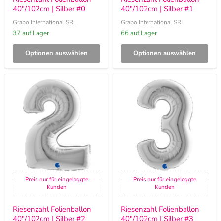
40"/102cm | Silber #0
40"/102cm | Silber #1
Grabo International SRL
Grabo International SRL
37 auf Lager
66 auf Lager
Optionen auswählen
Optionen auswählen
Riesenzahl
Riesenzahl
Folienballon
Folienballon
40"/102cm
40"/102cm
|
|
Silber
Silber
#2
#3
Preis nur für eingeloggte
Preis nur für eingeloggte
Kunden
Kunden
Riesenzahl Folienballon
Riesenzahl Folienballon
40"/102cm | Silber #2
40"/102cm | Silber #3