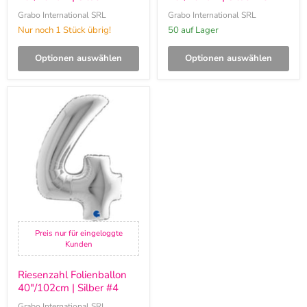
Grabo International SRL
Grabo International SRL
Nur noch 1 Stück übrig!
50 auf Lager
Optionen auswählen
Optionen auswählen
Riesenzahl
Folienballon
40"/102cm
|
Silber
#4
Preis nur für eingeloggte
Kunden
Riesenzahl Folienballon
40"/102cm | Silber #4
Grabo International SRL